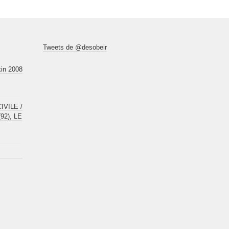
Tweets de @desobeir
kin 2008
VILE /
92), LE