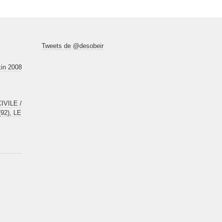
Tweets de @desobeir
kin 2008
VILE /
92), LE